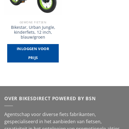
GEWONE FIETSEN
Bikestar, Urban Jungle,
kinderfiets, 12 inch,
blauw/groen
INLOGGEN VOOR
PRIJS
OVER BIKESDIRECT POWERED BY BSN
Agentschap voor diverse fiets fabrikanten,
gespecialiseerd in het aanbieden van fietsen,
creativiteit in het ontplooien van promotionele akties