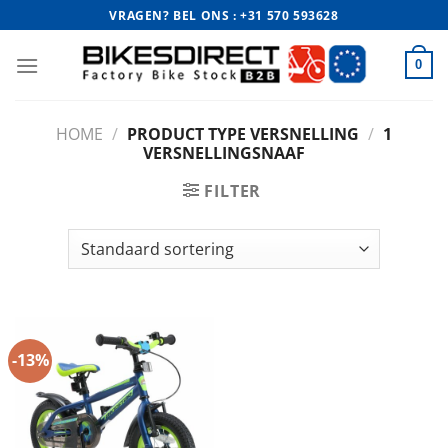
Ga
VRAGEN? BEL ONS : +31 570 593628
naar
inhoud
0
HOME
/
PRODUCT TYPE VERSNELLING
/
1
VERSNELLINGSNAAF
FILTER
-13%