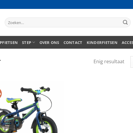
Zoeken
naar:
PFIETSEN
STEP
OVER ONS
CONTACT
KINDERFIETSEN
ACCE
T
Enig resultaat
%