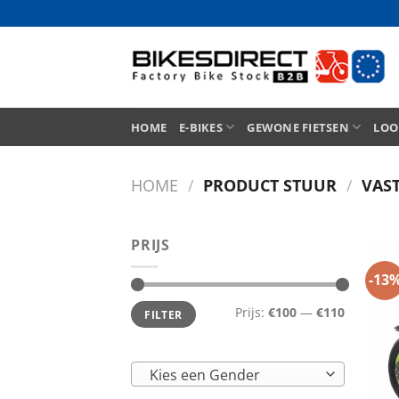
Ga
naar
inhoud
HOME
E-BIKES
GEWONE FIETSEN
LOO
HOME
/
PRODUCT STUUR
/
VAS
PRIJS
-13
Min.
Max.
Prijs:
€100
—
€110
FILTER
prijs
prijs
Kies een Gender