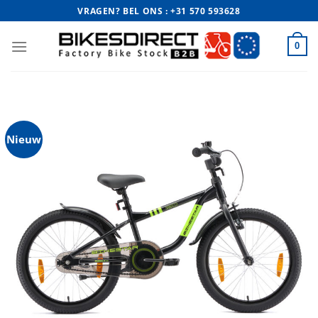
Ga
VRAGEN? BEL ONS : +31 570 593628
naar
inhoud
0
Nieuw