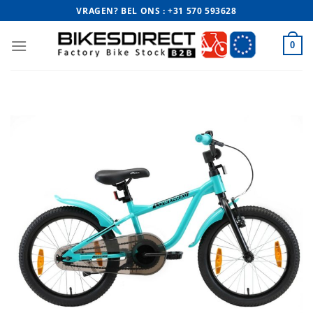
Ga
VRAGEN? BEL ONS : +31 570 593628
naar
inhoud
0