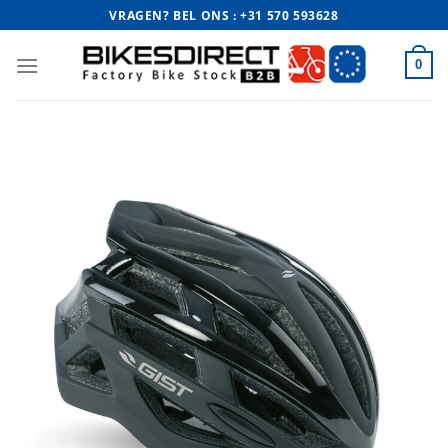
Ga
VRAGEN? BEL ONS : +31 570 593628
naar
inhoud
0