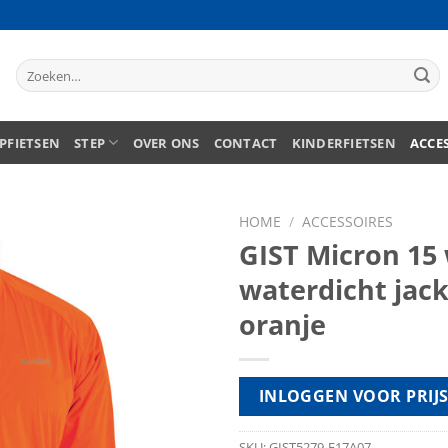
Zoeken
naar:
PFIETSEN
STEP
OVER ONS
CONTACT
KINDERFIETSEN
ACCE
HOME
/
ACCESSOIRES
GIST Micron 15
waterdicht jac
oranje
INLOGGEN VOOR PRIJ
SKU:
GIST5279-E17A07