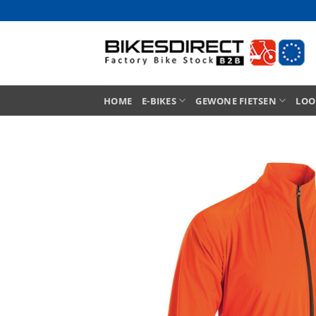
Ga
naar
inhoud
HOME
E-BIKES
GEWONE FIETSEN
LOO