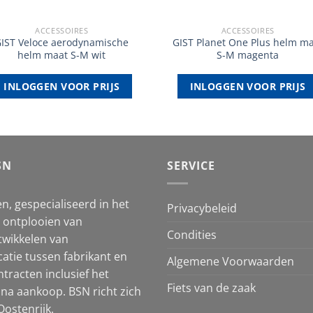
ACCESSOIRES
ACCESSOIRES
IST Veloce aerodynamische
GIST Planet One Plus helm m
helm maat S-M wit
S-M magenta
INLOGGEN VOOR PRIJS
INLOGGEN VOOR PRIJS
SN
SERVICE
n, gespecialiseerd in het
Privacybeleid
et ontplooien van
Condities
twikkelen van
atie tussen fabrikant en
Algemene Voorwaarden
tracten inclusief het
Fiets van de zaak
na aankoop. BSN richt zich
ostenrijk.