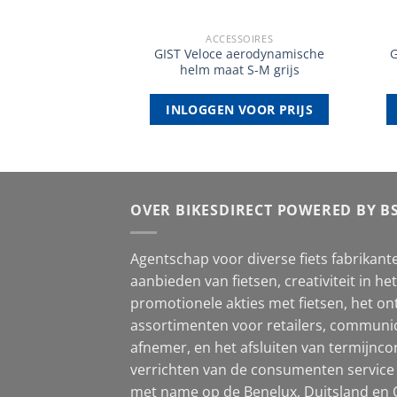
SSOIRES
ACCESSOIRES
stassen voor
GIST Veloce aerodynamische
G
 zwart 22 liter
helm maat S-M grijs
VOOR PRIJS
INLOGGEN VOOR PRIJS
OVER BIKESDIRECT POWERED BY B
Agentschap voor diverse fiets fabrikante
aanbieden van fietsen, creativiteit in h
promotionele akties met fietsen, het on
assortimenten voor retailers, communic
afnemer, en het afsluiten van termijncon
verrichten van de consumenten service 
met name op de Benelux, Duitsland en O