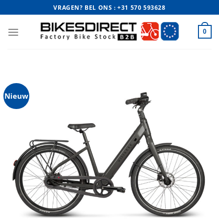
Ga
VRAGEN? BEL ONS : +31 570 593628
naar
inhoud
0
Nieuw