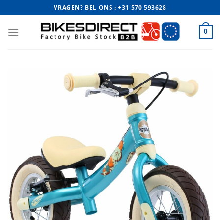
Ga
VRAGEN? BEL ONS : +31 570 593628
naar
inhoud
0