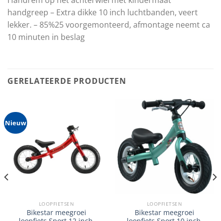
Handrem op het achterwiel met kindermaat
handgreep – Extra dikke 10 inch luchtbanden, veert
lekker. – 85%25 voorgemonteerd, afmontage neemt ca
10 minuten in beslag
GERELATEERDE PRODUCTEN
Nieuw
LOOPFIETSEN
LOOPFIETSEN
Bikestar meegroei
Bikestar meegroei
loopfiets Sport 12 inch,
loopfiets Sport 10 inch,