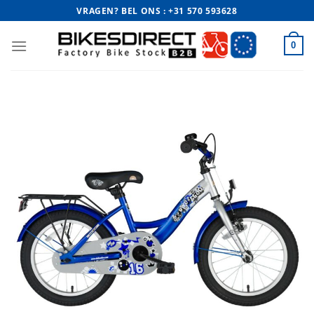
Ga
VRAGEN? BEL ONS : +31 570 593628
naar
inhoud
0