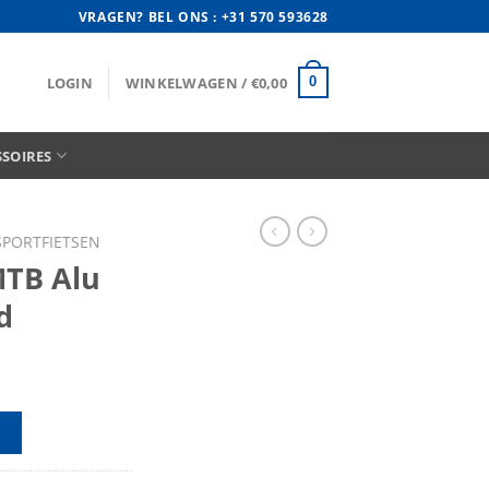
VRAGEN? BEL ONS : +31 570 593628
LOGIN
WINKELWAGEN /
€
0,00
0
SSOIRES
SPORTFIETSEN
MTB Alu
d
S