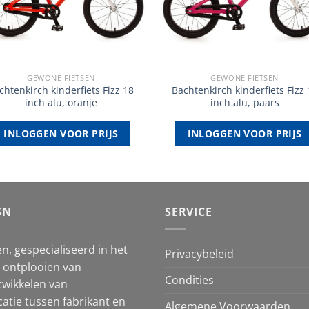
GEWONE FIETSEN
GEWONE FIETSEN
chtenkirch kinderfiets Fizz 18
Bachtenkirch kinderfiets Fizz 
inch alu, oranje
inch alu, paars
INLOGGEN VOOR PRIJS
INLOGGEN VOOR PRIJS
SN
SERVICE
n, gespecialiseerd in het
Privacybeleid
et ontplooien van
Condities
twikkelen van
atie tussen fabrikant en
Algemene Voorwaarden