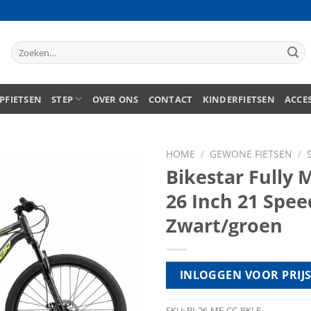
Zoeken
naar:
PFIETSEN
STEP
OVER ONS
CONTACT
KINDERFIETSEN
ACCE
HOME
/
GEWONE FIETSEN
/
Bikestar Fully 
26 Inch 21 Spee
Zwart/groen
INLOGGEN VOOR PRIJ
SKU:
BI-26-MF-CC-BKLE