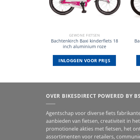
 FIETSEN
GEWONE FIETSEN
fiets lichtgewicht
Bachtenkirch Baxi kinderfiets 18
Ba
 speed blauw
inch aluminium roze
VOOR PRIJS
INLOGGEN VOOR PRIJS
OVER BIKESDIRECT POWERED BY B
Agentschap voor diverse fiets fabrikante
aanbieden van fietsen, creativiteit in h
promotionele akties met fietsen, het on
assortimenten voor retailers, communic