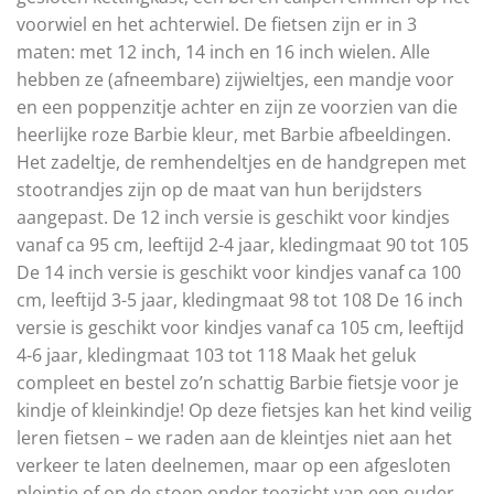
voorwiel en het achterwiel. De fietsen zijn er in 3
maten: met 12 inch, 14 inch en 16 inch wielen. Alle
hebben ze (afneembare) zijwieltjes, een mandje voor
en een poppenzitje achter en zijn ze voorzien van die
heerlijke roze Barbie kleur, met Barbie afbeeldingen.
Het zadeltje, de remhendeltjes en de handgrepen met
stootrandjes zijn op de maat van hun berijdsters
aangepast. De 12 inch versie is geschikt voor kindjes
vanaf ca 95 cm, leeftijd 2-4 jaar, kledingmaat 90 tot 105
De 14 inch versie is geschikt voor kindjes vanaf ca 100
cm, leeftijd 3-5 jaar, kledingmaat 98 tot 108 De 16 inch
versie is geschikt voor kindjes vanaf ca 105 cm, leeftijd
4-6 jaar, kledingmaat 103 tot 118 Maak het geluk
compleet en bestel zo’n schattig Barbie fietsje voor je
kindje of kleinkindje! Op deze fietsjes kan het kind veilig
leren fietsen – we raden aan de kleintjes niet aan het
verkeer te laten deelnemen, maar op een afgesloten
pleintje of op de stoep onder toezicht van een ouder