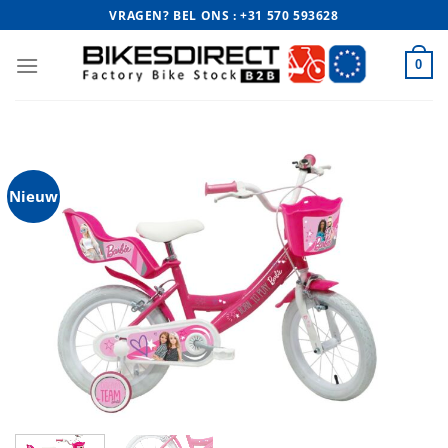
Ga
VRAGEN? BEL ONS : +31 570 593628
naar
inhoud
0
Nieuw