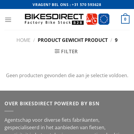
Ga
VRAGEN? BEL ONS : +31 570 593628
naar
inhoud
0
HOME
/
PRODUCT GEWICHT PRODUCT
/
9
FILTER
Geen producten gevonden die aan je selectie voldoen.
OVER BIKESDIRECT POWERED BY BSN
Agentschap voor diverse fiets fabrikanten,
gespecialiseerd in het aanbieden van fietsen,