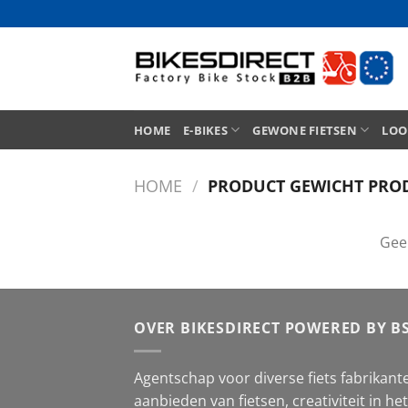
Ga
naar
inhoud
HOME
E-BIKES
GEWONE FIETSEN
LOO
HOME
/
PRODUCT GEWICHT PRO
Gee
OVER BIKESDIRECT POWERED BY B
Agentschap voor diverse fiets fabrikante
aanbieden van fietsen, creativiteit in h