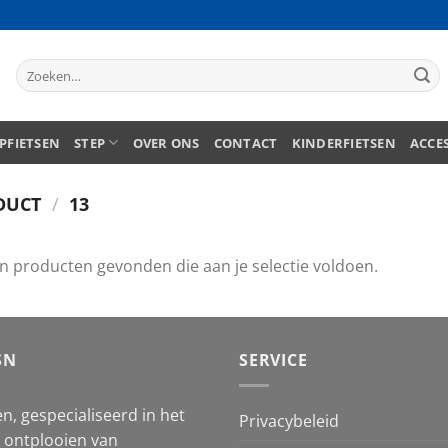
Zoeken
naar:
PFIETSEN
STEP
OVER ONS
CONTACT
KINDERFIETSEN
ACCE
DUCT
/
13
n producten gevonden die aan je selectie voldoen.
SN
SERVICE
n, gespecialiseerd in het
Privacybeleid
et ontplooien van