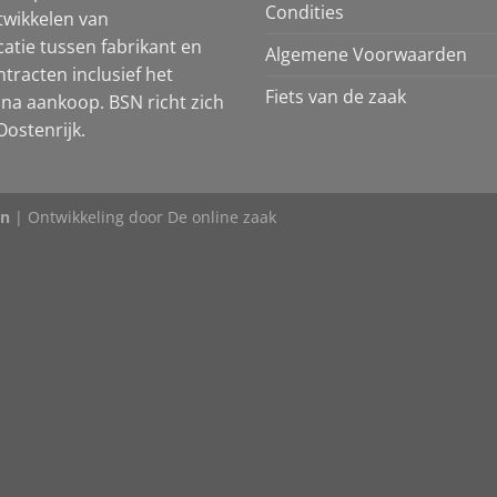
Condities
twikkelen van
atie tussen fabrikant en
Algemene Voorwaarden
tracten inclusief het
Fiets van de zaak
na aankoop. BSN richt zich
ostenrijk.
en
| Ontwikkeling door
De online zaak