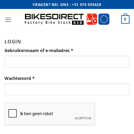
Ga
VRAGEN? BEL ONS : +31 570 593628
naar
inhoud
0
LOGIN
Gebruikersnaam of e-mailadres
*
Wachtwoord
*