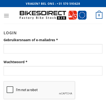
Ga
VRAGEN? BEL ONS : +31 570 593628
naar
inhoud
0
LOGIN
Gebruikersnaam of e-mailadres
*
Wachtwoord
*