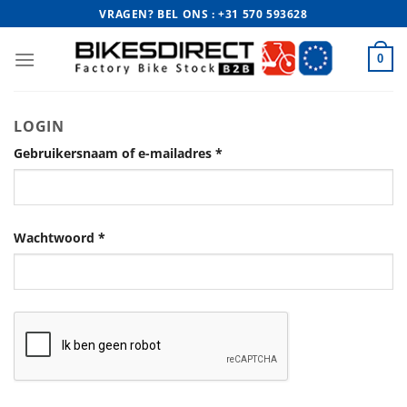
Ga
VRAGEN? BEL ONS : +31 570 593628
naar
inhoud
0
LOGIN
Gebruikersnaam of e-mailadres
*
Wachtwoord
*