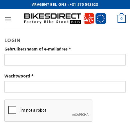
Ga
VRAGEN? BEL ONS : +31 570 593628
naar
inhoud
0
LOGIN
Gebruikersnaam of e-mailadres
*
Wachtwoord
*