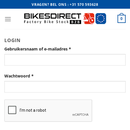
Ga
VRAGEN? BEL ONS : +31 570 593628
naar
inhoud
0
LOGIN
Gebruikersnaam of e-mailadres
*
Wachtwoord
*